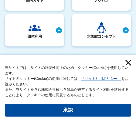
館内ガイド
アクセス
団体利用
水族館コンセプト
採用情報
お客さまへのお願い
当サイトでは、サイトの利便性向上のため、クッキー(Cookie)を使用してい
サイトマップ
動物取扱業に関する表示
ます。
サイトのクッキー(Cookie)の使用に関しては、
「サイト利用ポリシー」
をお
このサイトについて
サステナビリティアクション
読みください。
また、当サイトを含む株式会社横浜八景島が運営するサイト利用を継続する
運営者情報
ことにより、クッキーの使用に同意するものとします。
承認
Copyright©Joetsu Aquarium All rights reserved.
チケットのご購入