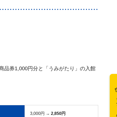
品券1,000円分と「うみがたり」の入館
チ
3,000円 →
2,850円