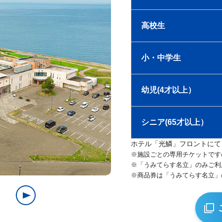
高校生
小・中学生
幼児(4才以上）
シニア(65才以上）
ホテル「光鱗」フロントにて
※施設ごとの専用チケットです
※「うみてらす名立」のみご利
※商品券は「うみてらす名立」