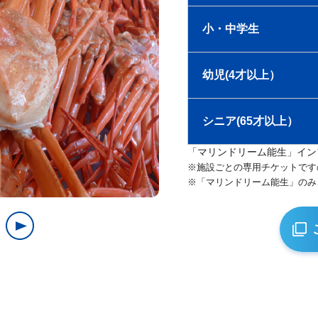
小・中学生
幼児(4才以上）
シニア(65才以上）
「マリンドリーム能生」イン
※施設ごとの専用チケットです
※「マリンドリーム能生」のみ