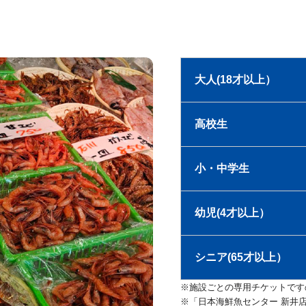
大人(18才以上）
高校生
小・中学生
幼児(4才以上）
シニア(65才以上）
※施設ごとの専用チケットです
※「日本海鮮魚センター 新井