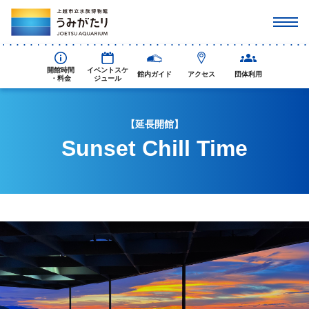
開館時間
イベントスケ
館内ガイド
アクセス
団体利用
・料金
ジュール
【延長開館】
Sunset Chill Time