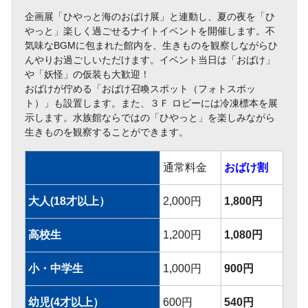
企画展「ひやっと海のおばけ展」と連動し、夏の夜を「ひ
やっと」楽しく過ごせるナイトイベントを開催します。不
気味なBGMに包まれた館内を、生きものを観察しながらひ
んやりお過ごしいただけます。イベント当日は「おばけ」
や「妖怪」の仮装も大歓迎！
おばけが佇める「おばけ召喚スポット（フォトスポッ
ト）」も設置します。また、３Ｆ ロビーには冷凍標本を展
示します。水族館ならではの「ひやっと」を楽しみながら
生きものを観察することができます。
通常料金
おばけ割
大人(18才以上）
2,000円
1,800円
高校生
1,200円
1,080円
小・中学生
1,000円
900円
幼児(4才以上）
600円
540円