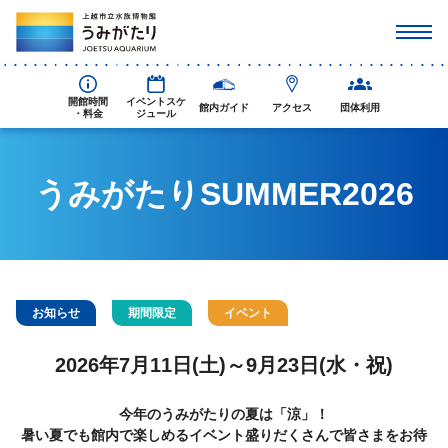
開館時間
イベントスケ
館内ガイド
アクセス
団体利用
・料金
ジュール
うみがたりSUMMER2026
お知らせ
期間限定
イベント
2026年7月11日(土)～9月23日(水・祝)
今年のうみがたりの夏は「涼」！
暑い夏でも館内で楽しめるイベント盛りだくさんで皆さまをお待