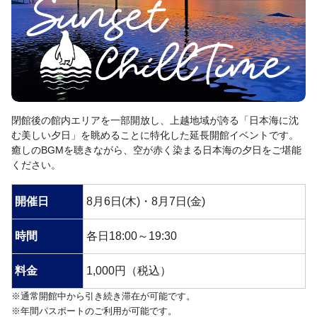
閉館後の館内エリアを一部開放し、上越地域が誇る「日本海に沈
む美しい夕日」を眺めることに特化した延長開館イベントです。
癒しのBGMを聴きながら、空が赤く染まる日本海の夕日をご堪能
ください。
開催日
8月6日(木)・8月7日(金)
時間
各日18:00～19:30
料金
1,000円（税込）
※通常開館中から引き続き滞在が可能です。
※年間パスポートのご利用が可能です。