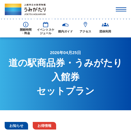
開館時間
イベントスケ
館内ガイド
アクセス
団体利用
・料金
ジュール
2026年04月25日
道の駅商品券・うみがたり
入館券
セットプラン
お知らせ
お得情報