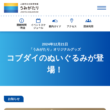
開館時間
イベントスケ
館内ガイド
アクセス
団体利用
・料金
ジュール
2024年12月21日
「うみがたり」オリジナルグッズ
コブダイのぬいぐるみが登
場！
お知らせ