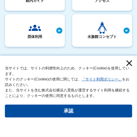
館内ガイド
アクセス
団体利用
水族館コンセプト
採用情報
お客さまへのお願い
当サイトでは、サイトの利便性向上のため、クッキー(Cookie)を使用してい
サイトマップ
動物取扱業に関する表示
ます。
サイトのクッキー(Cookie)の使用に関しては、
「サイト利用ポリシー」
をお
このサイトについて
サステナビリティアクション
読みください。
また、当サイトを含む株式会社横浜八景島が運営するサイト利用を継続する
運営者情報
ことにより、クッキーの使用に同意するものとします。
承認
Copyright©Joetsu Aquarium All rights reserved.
チケットのご購入