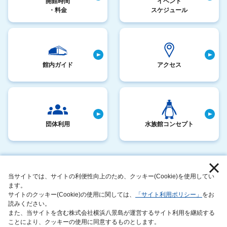
開館時間
イベント
・料金
スケジュール
館内ガイド
アクセス
団体利用
水族館コンセプト
採用情報
お客さまへのお願い
当サイトでは、サイトの利便性向上のため、クッキー(Cookie)を使用してい
サイトマップ
動物取扱業に関する表示
ます。
サイトのクッキー(Cookie)の使用に関しては、
「サイト利用ポリシー」
をお
このサイトについて
サステナビリティアクション
読みください。
また、当サイトを含む株式会社横浜八景島が運営するサイト利用を継続する
運営者情報
ことにより、クッキーの使用に同意するものとします。