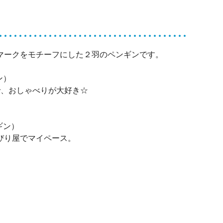
マークをモチーフにした２羽のペンギンです。
ン）
で、おしゃべりが大好き☆
ギン）
びり屋でマイペース。