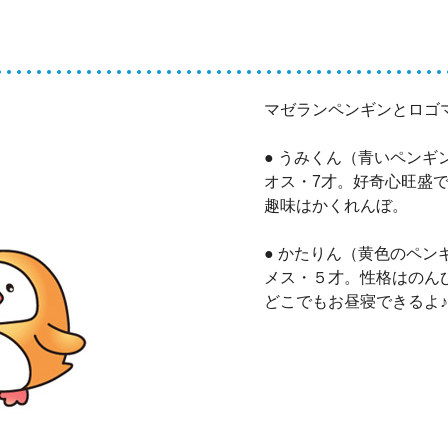
マゼランペンギンとロゴ
● うみくん（青いペンギ
オス・7才。好奇心旺盛
趣味はかくれんぼ。
● かたりん（黄色のペン
メス・５才。性格はのん
どこでもお昼寝できるよ♪