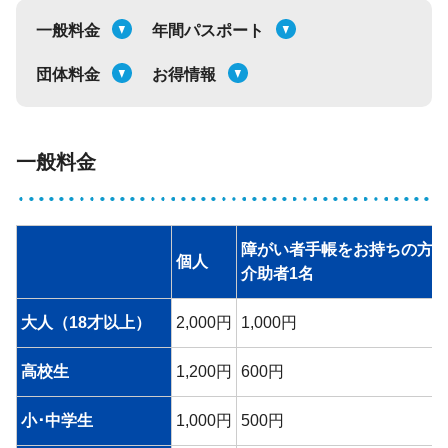
一般料金
年間パスポート
団体料金
お得情報
一般料金
障がい者手帳をお持ちの方
個人
介助者1名
大人（18才以上）
2,000円
1,000円
高校生
1,200円
600円
小･中学生
1,000円
500円