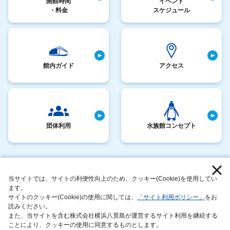
開館時間
イベント
・料金
スケジュール
館内ガイド
アクセス
団体利用
水族館コンセプト
採用情報
お客さまへのお願い
当サイトでは、サイトの利便性向上のため、クッキー(Cookie)を使用してい
サイトマップ
動物取扱業に関する表示
ます。
サイトのクッキー(Cookie)の使用に関しては、
「サイト利用ポリシー」
をお
このサイトについて
サステナビリティアクション
読みください。
また、当サイトを含む株式会社横浜八景島が運営するサイト利用を継続する
運営者情報
ことにより、クッキーの使用に同意するものとします。