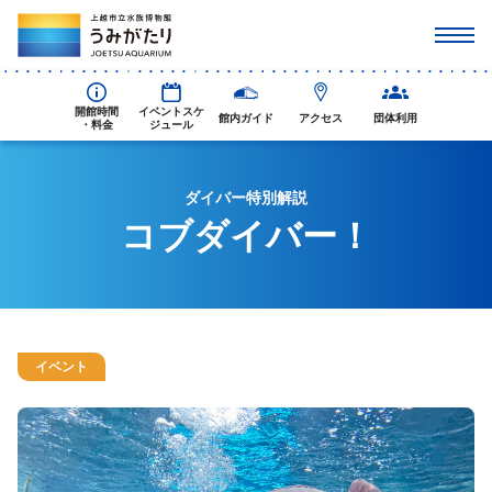
開館時間
イベントスケ
館内ガイド
アクセス
団体利用
・料金
ジュール
ダイバー特別解説
コブダイバー！
イベント