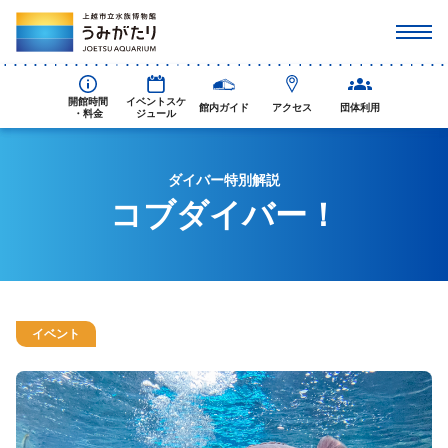
開館時間
イベントスケ
館内ガイド
アクセス
団体利用
・料金
ジュール
ダイバー特別解説
コブダイバー！
イベント