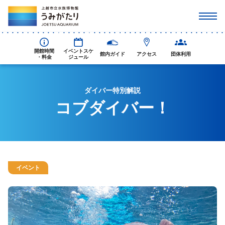
開館時間
イベントスケ
館内ガイド
アクセス
団体利用
・料金
ジュール
ダイバー特別解説
コブダイバー！
イベント