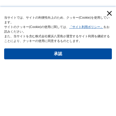
当サイトでは、サイトの利便性向上のため、クッキー(Cookie)を使用してい
ます。
サイトのクッキー(Cookie)の使用に関しては、
「サイト利用ポリシー」
をお
9:00-18:00
本日の開館時間
読みください。
また、当サイトを含む株式会社横浜八景島が運営するサイト利用を継続する
※最終入館は17:30
ことにより、クッキーの使用に同意するものとします。
本日のイベントはこちら
承認
チケットのご購入
営業時間
イベントスケ
館内ガイド
アクセス
団体利用
・料金
ジュール
Pick Up