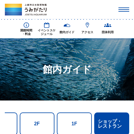
開館時間
イベントスケ
館内ガイド
アクセス
団体利用
・料金
ジュール
館内ガイド
ショップ・
F
2F
1F
レストラン